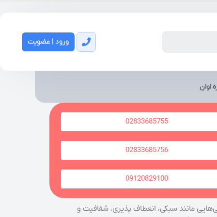
ورود | عضویت
ه اوان
02833685755
02833685756
09120829100
گی‌هایی مانند سبکی، انعطاف پذیری، شفافیت و