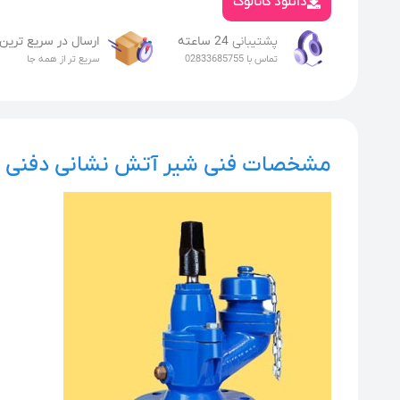
دانلود کاتالوگ
پشتیبانی
24 ساعته
ارسال در سریع ترین
تماس با 02833685755
سریع تر از همه جا
مشخصات فنی شیر آتش نشانی دفنی با 