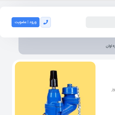
ورود | عضویت
ه اوان
ز