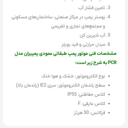
تامین فشار آب
بوستر پمپ در مراکز صنعتی، ساختمان‌های مسکونی
و مجتمع‌های تجاری و تفریحی
آب شیرین کن
مبدل حرارتی و فید بویلر
مشخصات فنی موتور پمپ طبقاتی عمودی پمپیران مدل
PCR به شرح زیر است:
نوع الکتروموتور: خشک و هوا خنک
سطح راندمان الکتروموتور: سری IE2 (راندمان بالا)
کلاس حفاظتی: IP55
کلاس عایقی: F
فرکانس: 50 هرتز