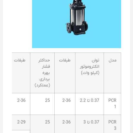
مدل
توان
طبقات
حداکثر
طبقات
حدا
الکتروموتور
فشار
فشا
(کیلو وات)
بهره
مک
برداری
(عملکرد)
PCR
0.37 تا 2.2
2-36
25
2-36
10
1
PCR
0.37 تا 3
2-36
25
2-29
10
3