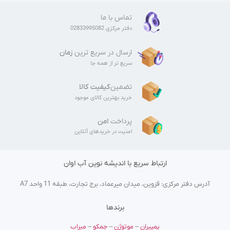
تماس با ما
دفتر مرکزی 02833995082
ارسال در سریع ترین
زمان
سریع تر از همه جا
تضمین
کیفیت کالا
خرید بهترین کالای موجود
پرداخت
امن
امنیت در خریدهای آنلاین
ارتباط سریع با اندیشه نوین آب اوان
آدرس دفتر مرکزی: قزوین، میدان میرعماد، برج تجارت، طبقه 11 واحد A7
برندها
پمپیران
–
موتوژن
–
جمکو
–
میراب